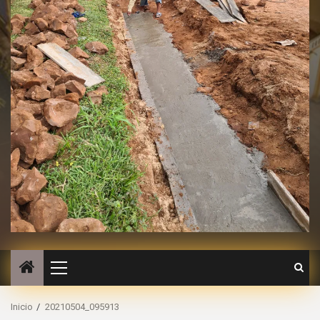
Inicio
20210504_095913