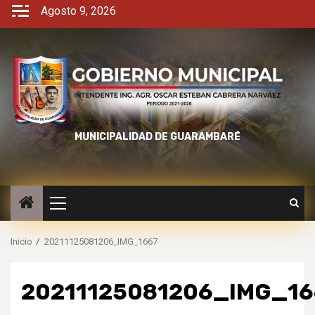
Agosto 9, 2026
MUNICIPALIDAD DE GUARAMBARÉ
Inicio
20211125081206_IMG_1667
20211125081206_IMG_16