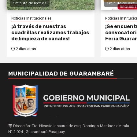
1 minuto de lectura
1 minuto de lectu
Noticias Institucionales
Noticias Instituci
¡A través de nuestras
¡Se encuentr
cuadrillas realizamos trabajos
convocatoria
de limpieza de canales!
Feria Guara
2 días atrás
2 días atrás
MUNICIPALIDAD DE GUARAMBARÉ
Dirección: Tte. Nicasio Insaurralde esq. Domingo Martínez de Irala
N° 2.024 , Guarambaré-Paraguay