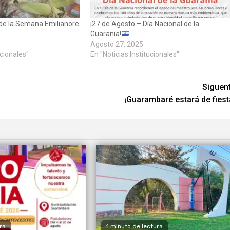
de la Semana Emilianore
¡27 de Agosto – Día Nacional de la
Guarania!
Agosto 27, 2025
ucionales"
En "Noticias Institucionales"
Siguen
¡Guarambaré estará de fiest
ra
1 minuto de lectura