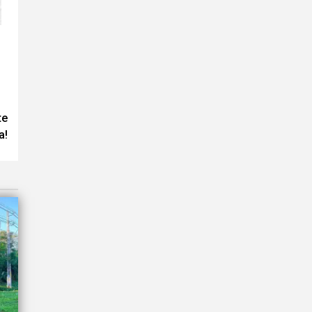
te
a!