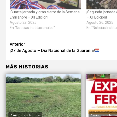
¡Cuarta jornada y gran cierre de la Semana
¡Segunda jornada 
Emilianore – XII Edición!
– XII Edición!
Agosto 28, 2025
Agosto 26, 2025
En "Noticias Institucionales"
En "Noticias Instit
Anterior
¡27 de Agosto – Día Nacional de la Guarania!
MÁS HISTORIAS
1 minuto de lectura
1 minuto de lectu