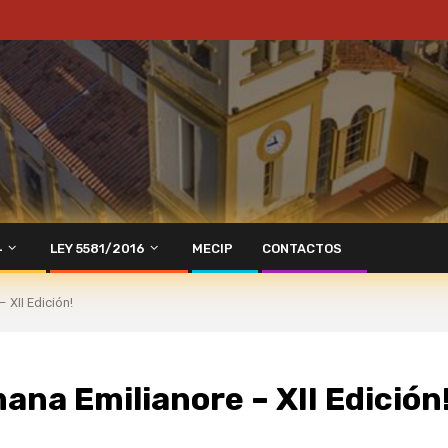
4
LEY 5581/2016
MECIP
CONTACTOS
 XII Edición!
ana Emilianore – XII Edición